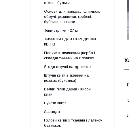
стеки - бульки.
Основи для прикрас, шпильок,
обручі, резиночки, гребені,
бублики, пов'язки
Тейп-стрічки - 27 м.
ТИЧИНКИ І ДЛЯ СЕРЕДИНКИ
КВІТІВ
Гілочки з тичинками (верба і
складні тичинки на гілочках)
Х
Ягоди штучні на дротиках
Штучні квіти з тканини на
ножках (букетики)
Великі гілки дерев і високі
квіти
К
Букети квітів
Лаванда
Голови квітів з тканини і латексу
без ніжок.