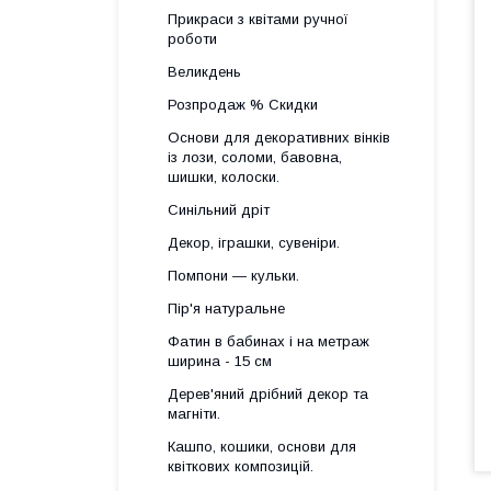
Прикраси з квітами ручної
роботи
Великдень
Розпродаж % Скидки
Основи для декоративних вінків
із лози, соломи, бавовна,
шишки, колоски.
Синільний дріт
Декор, іграшки, сувеніри.
Помпони — кульки.
Пір'я натуральне
Фатин в бабинах і на метраж
ширина - 15 см
Дерев'яний дрібний декор та
магніти.
Кашпо, кошики, основи для
квіткових композицій.