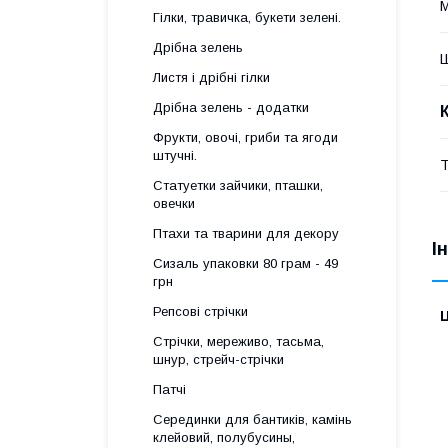
М
Гілки, травичка, букети зелені.
Дрібна зелень
Листя і дрібні гілки
Дрібна зелень - додатки
Фрукти, овочі, гриби та ягоди
штучні.
Т
Статуетки зайчики, пташки,
овечки
Птахи та тварини для декору
І
Сизаль упаковки 80 грам - 49
грн
Репсові стрічки
Ц
Стрічки, мереживо, тасьма,
шнур, стрейч-стрічки
Патчі
Серединки для бантиків, камінь
клейовий, полубусины,