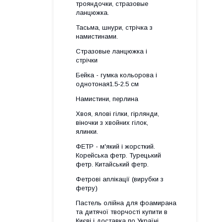
трояндочки, стразовые
ланцюжка.
Тасьма, шнури, стрічка з
намистинами.
Стразовые ланцюжка і
стрічки
Бейка - гумка кольорова і
однотоная1.5-2.5 см
Намистини, перлина
Хвоя, ялові гілки, гірлянди,
віночки з хвойних гілок,
ялинки.
ФЕТР - м'який і жорсткий.
Корейська фетр. Турецький
фетр. Китайський фетр.
Фетрові аплікації (вирубки з
фетру)
Пастель олійна для фоамирана
та дитячої творчості купити в
Києві і доставка по Україні.