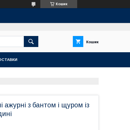
Кошик
Кошик
ОСТАВКИ
і ажурні з бантом і щуром із
дині