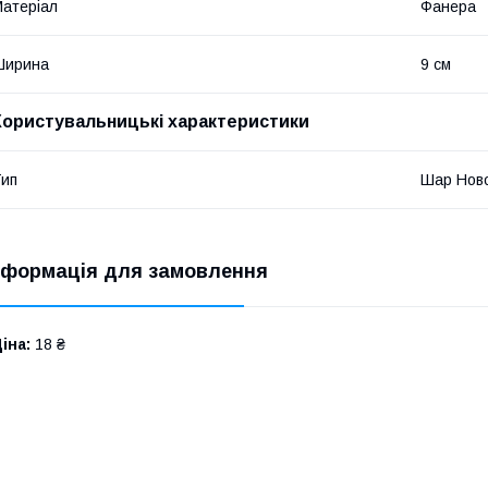
атеріал
Фанера
Ширина
9 см
Користувальницькі характеристики
ип
Шар Ново
нформація для замовлення
іна:
18 ₴