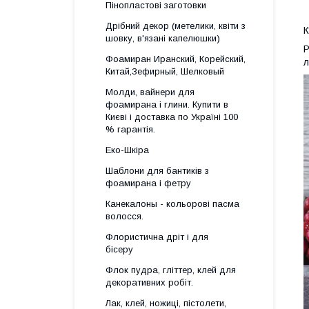
Пінопластові заготовки
Дрібний декор (метелики, квіти з
К
шовку, в'язані капелюшки)
Р
Фоамиран Иранский, Корейский,
л
Китай,Зефирный, Шелковый
Молди, вайнери для
фоамирана і глини. Купити в
Києві і доставка по Україні 100
% гарантія.
Еко-Шкіра
Шаблони для бантиків з
фоамирана і фетру
Канекалоны - кольорові пасма
волосся.
Флористична дріт і для
бісеру
Флок пудра, гліттер, клей для
декоративних робіт.
Лак, клей, ножиці, пістолети,