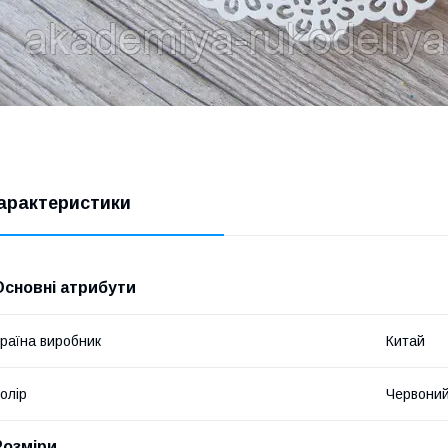
арактеристики
Основні атрибути
раїна виробник
Китай
олір
Червони
Розміри