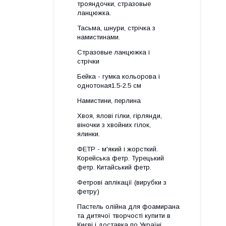
трояндочки, стразовые
ланцюжка.
Тасьма, шнури, стрічка з
намистинами.
Стразовые ланцюжка і
стрічки
Бейка - гумка кольорова і
однотоная1.5-2.5 см
Намистини, перлина
Хвоя, ялові гілки, гірлянди,
віночки з хвойних гілок,
ялинки.
ФЕТР - м'який і жорсткий.
Корейська фетр. Турецький
фетр. Китайський фетр.
Фетрові аплікації (вирубки з
фетру)
Пастель олійна для фоамирана
та дитячої творчості купити в
Києві і доставка по Україні.