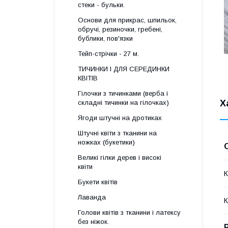
стеки - бульки.
Основи для прикрас, шпильок,
обручі, резиночки, гребені,
бублики, пов'язки
Тейп-стрічки - 27 м.
ТИЧИНКИ І ДЛЯ СЕРЕДИНКИ
КВІТІВ
Гілочки з тичинками (верба і
Х
складні тичинки на гілочках)
Ягоди штучні на дротиках
Штучні квіти з тканини на
ножках (букетики)
Великі гілки дерев і високі
квіти
К
Букети квітів
Лаванда
К
Голови квітів з тканини і латексу
без ніжок.