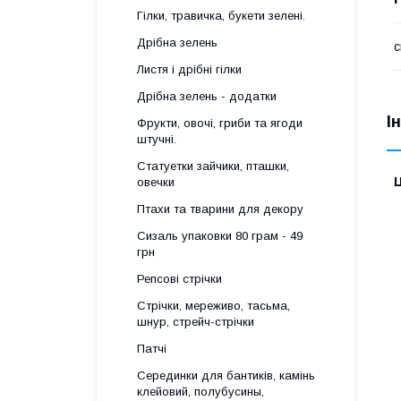
Гілки, травичка, букети зелені.
Дрібна зелень
с
Листя і дрібні гілки
Дрібна зелень - додатки
І
Фрукти, овочі, гриби та ягоди
штучні.
Статуетки зайчики, пташки,
Ц
овечки
Птахи та тварини для декору
Сизаль упаковки 80 грам - 49
грн
Репсові стрічки
Стрічки, мереживо, тасьма,
шнур, стрейч-стрічки
Патчі
Серединки для бантиків, камінь
клейовий, полубусины,