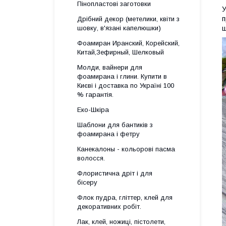
Пінопластові заготовки
У
п
Дрібний декор (метелики, квіти з
шовку, в'язані капелюшки)
ш
Фоамиран Иранский, Корейский,
Китай,Зефирный, Шелковый
Молди, вайнери для
фоамирана і глини. Купити в
Києві і доставка по Україні 100
% гарантія.
Еко-Шкіра
Шаблони для бантиків з
фоамирана і фетру
Канекалоны - кольорові пасма
волосся.
Флористична дріт і для
бісеру
Флок пудра, гліттер, клей для
декоративних робіт.
Лак, клей, ножиці, пістолети,