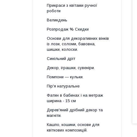
Прикраси з квітами ручної
роботи
Великдень
Розпродаж % Скидки
Основи для декоративних вінків
із лози, соломи, бавовна,
шишки, колоски.
Синільний дріт
Декор, іграшки, сувеніри.
Помпони — кульки.
Пір'я натуральне
Фатин в бабинах і на метраж
ширина - 15 см
Дерев'яний дрібний декор та
магніти.
Кашпо, кошики, основи для
квіткових композицій.