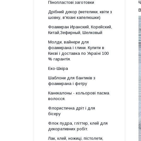
ц
Пінопластові заготовки
В
Дрібний декор (метелики, квіти з
шовку, в'язані капелюшки)
Фоамиран Иранский, Корейский,
Китай,Зефирный, Шелковый
Молди, вайнери для
фоамирана і глини. Купити в
Києві і доставка по Україні 100
% гарантія.
Еко-Шкіра
Шаблони для бантиків з
фоамирана і фетру
Канекалоны - кольорові пасма
волосся.
Флористична дріт і для
бісеру
Флок пудра, гліттер, клей для
декоративних робіт.
Лак, клей, ножиці, пістолети,