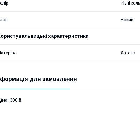
олір
Різні кол
Стан
Новий
Користувальницькі характеристики
атеріал
Латекс
нформація для замовлення
іна:
300 ₴