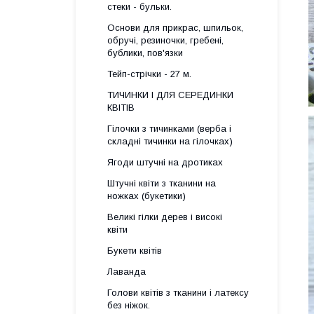
стеки - бульки.
Основи для прикрас, шпильок,
обручі, резиночки, гребені,
бублики, пов'язки
Тейп-стрічки - 27 м.
ТИЧИНКИ І ДЛЯ СЕРЕДИНКИ
КВІТІВ
Гілочки з тичинками (верба і
складні тичинки на гілочках)
Ягоди штучні на дротиках
Штучні квіти з тканини на
ножках (букетики)
Великі гілки дерев і високі
квіти
Букети квітів
Лаванда
Голови квітів з тканини і латексу
без ніжок.