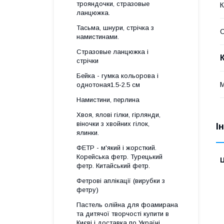
трояндочки, стразовые
К
ланцюжка.
Тасьма, шнури, стрічка з
намистинами.
Стразовые ланцюжка і
стрічки
Бейка - гумка кольорова і
М
однотоная1.5-2.5 см
Намистини, перлина
Хвоя, ялові гілки, гірлянди,
віночки з хвойних гілок,
І
ялинки.
ФЕТР - м'який і жорсткий.
Корейська фетр. Турецький
Ц
фетр. Китайський фетр.
Фетрові аплікації (вирубки з
фетру)
Пастель олійна для фоамирана
та дитячої творчості купити в
Києві і доставка по Україні.