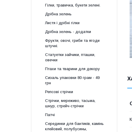
Гілки, травичка, букети зелені.
Дрібна зелень
Листя і дрібні гілки
Дрібна зелень - додатки
Фрукти, овочі, гриби та ягоди
штучні.
Статуетки зайчики, пташки,
овечки
Птахи та тварини для декору
Сизаль упаковки 80 грам - 49
Х
грн
Репсові стрічки
Стрічки, мереживо, тасьма,
шнур, стрейч-стрічки
Патчі
К
Серединки для бантиків, камінь
клейовий, полубусины,