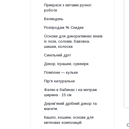
Прикраси з квітами ручної
роботи
Великдень
Розпродаж % Скидки
Основи для декоративних вінків
із лози, соломи, бавовна,
шишки, колоски.
Синільний дріт
Декор, іграшки, сувеніри.
Помпони — кульки.
Пір'я натуральне
Фатин в бабинах і на метраж
ширина - 15 см
Дерев'яний дрібний декор та
магніти.
Кашпо, кошики, основи для
квіткових композицій.
О