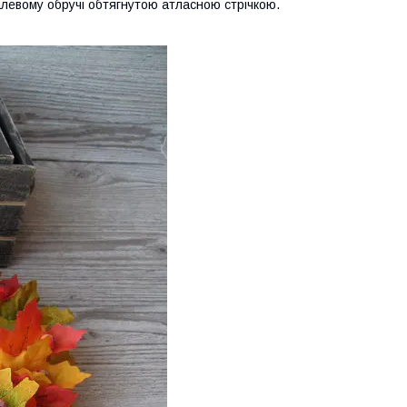
алевому обручі обтягнутою атласною стрічкою.