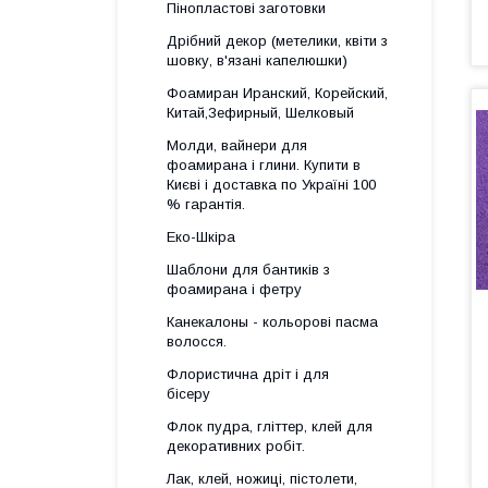
Пінопластові заготовки
Дрібний декор (метелики, квіти з
шовку, в'язані капелюшки)
Фоамиран Иранский, Корейский,
Китай,Зефирный, Шелковый
Молди, вайнери для
фоамирана і глини. Купити в
Києві і доставка по Україні 100
% гарантія.
Еко-Шкіра
Шаблони для бантиків з
фоамирана і фетру
Канекалоны - кольорові пасма
волосся.
Флористична дріт і для
бісеру
Флок пудра, гліттер, клей для
декоративних робіт.
Лак, клей, ножиці, пістолети,