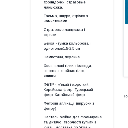
трояндочки, стразовые
ланцюжка.
Тасьма, шнури, стрічка з
намистинами.
Стразовые ланцюжка і
стрічки
Бейка - гумка кольорова і
однотоная1.5-2.5 см
Намистини, перлина
Хвоя, ялові гілки, гірлянди,
віночки з хвойних гілок,
ялинки.
ФЕТР - м'який і жорсткий.
Корейська фетр. Турецький
фетр. Китайський фетр.
Фетрові аплікації (вирубки з
фетру)
Пастель олійна для фоамирана
та дитячої творчості купити в
Києві і доставка по Україні.