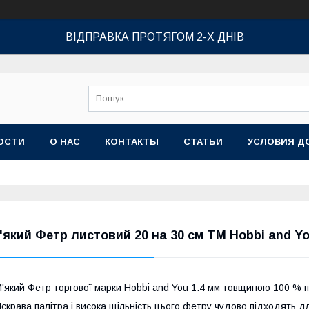
ВІДПРАВКА ПРОТЯГОМ 2-Х ДНІВ
ОСТИ
О НАС
КОНТАКТЫ
СТАТЬИ
УСЛОВИЯ Д
'який Фетр листовий 20 на 30 см ТМ Hobbi and Y
'який Фетр торгової марки Hobbi and You 1.4 мм товщиною 100 % п
скрава палітра і висока щільність цього фетру чудово підходять дл