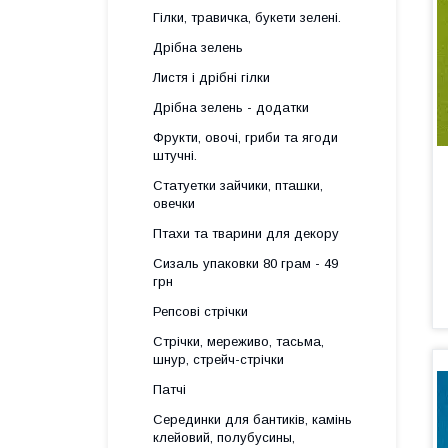
Гілки, травичка, букети зелені.
Дрібна зелень
Листя і дрібні гілки
Дрібна зелень - додатки
Фрукти, овочі, гриби та ягоди
штучні.
Статуетки зайчики, пташки,
овечки
Птахи та тварини для декору
Сизаль упаковки 80 грам - 49
грн
Репсові стрічки
Стрічки, мереживо, тасьма,
шнур, стрейч-стрічки
Патчі
Серединки для бантиків, камінь
клейовий, полубусины,