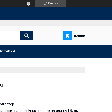
Кошик
Кошик
ОСТАВКИ
ou
оліестер.
я пошиття новорічних іграшок на ялинку і будь-