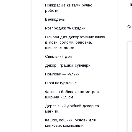
я
Прикраси з квітами ручної
роботи
Великдень
Розпродаж % Скидки
Основи для декоративних вінків
із лози, соломи, бавовна,
шишки, колоски.
Синільний дріт
Декор, іграшки, сувеніри.
Помпони — кульки.
Пір'я натуральне
Фатин в бабинах і на метраж
ширина - 15 см
Дерев'яний дрібний декор та
магніти.
Кашпо, кошики, основи для
квіткових композицій.