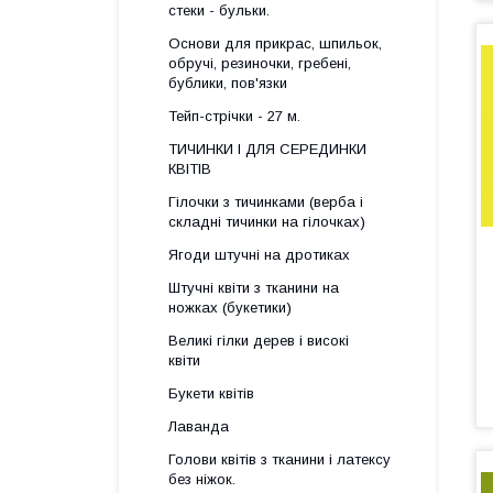
стеки - бульки.
Основи для прикрас, шпильок,
обручі, резиночки, гребені,
бублики, пов'язки
Тейп-стрічки - 27 м.
ТИЧИНКИ І ДЛЯ СЕРЕДИНКИ
КВІТІВ
Гілочки з тичинками (верба і
складні тичинки на гілочках)
Ягоди штучні на дротиках
Штучні квіти з тканини на
ножках (букетики)
Великі гілки дерев і високі
квіти
Букети квітів
Лаванда
Голови квітів з тканини і латексу
без ніжок.